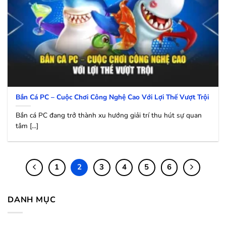
Bắn Cá PC – Cuộc Chơi Công Nghệ Cao Với Lợi Thế Vượt Trội
Bắn cá PC đang trở thành xu hướng giải trí thu hút sự quan
tâm [...]
1
2
3
4
5
6
DANH MỤC