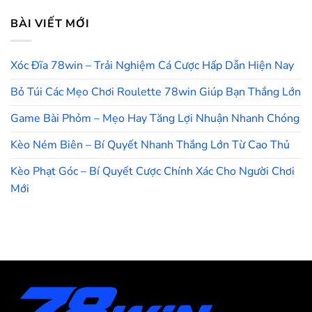
BÀI VIẾT MỚI
Xóc Đĩa 78win – Trải Nghiệm Cá Cược Hấp Dẫn Hiện Nay
Bỏ Túi Các Mẹo Chơi Roulette 78win Giúp Bạn Thắng Lớn
Game Bài Phỏm – Mẹo Hay Tăng Lợi Nhuận Nhanh Chóng
Kèo Ném Biên – Bí Quyết Nhanh Thắng Lớn Từ Cao Thủ
Kèo Phạt Góc – Bí Quyết Cược Chính Xác Cho Người Chơi
Mới