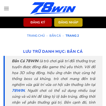
Bỏ
qua
nội
dung
ĐĂNG KÝ
ĐĂNG NHẬP
TRANG CHỦ
»
BẮN CÁ
»
TRANG 2
LƯU TRỮ DANH MỤC:
BẮN CÁ
Bắn Cá 78WIN
là trò chơi giải trí đổi thưởng trực
tuyến được đông đảo game thủ yêu thích. Với đồ
họa 3D sống động, hiệu ứng chân thực cùng hệ
thống boss cá khủng, trò chơi mang đến trải
nghiệm vừa giải trí vừa cơ hội săn thưởng lớn tại
78WIN
. Người chơi có thể sử dụng nhiều loại
súng và vũ khí để tăng tỷ lệ bắn trúng, đồng thời
nhận về phần thưởng giá trị. Bên cạnh đó, tính