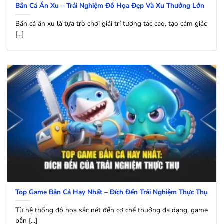
Bắn Cá Ăn Xu – Trải Nghiệm Đồ Họa Đẹp Và Xu Thưởng Lớn
Bắn cá ăn xu là tựa trò chơi giải trí tương tác cao, tạo cảm giác
[...]
Top Game Bắn Cá Hay Nhất – Đích Đến Trải Nghiệm Thực Thụ
Từ hệ thống đồ họa sắc nét đến cơ chế thưởng đa dạng, game
bắn [...]