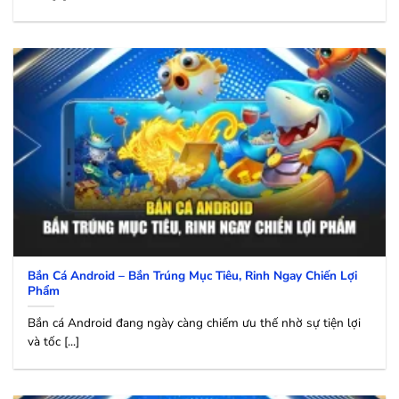
Bắn Cá Android – Bắn Trúng Mục Tiêu, Rinh Ngay Chiến Lợi
Phẩm
Bắn cá Android đang ngày càng chiếm ưu thế nhờ sự tiện lợi
và tốc [...]