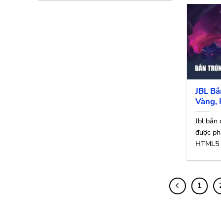
JBL Bắ
Vàng, 
Jbl bắn
được ph
HTML5 [
1