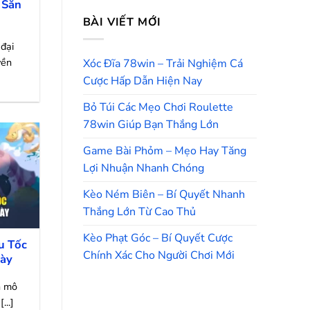
 Săn
BÀI VIẾT MỚI
 đại
yền
Xóc Đĩa 78win – Trải Nghiệm Cá
Cược Hấp Dẫn Hiện Nay
Bỏ Túi Các Mẹo Chơi Roulette
78win Giúp Bạn Thắng Lớn
Game Bài Phỏm – Mẹo Hay Tăng
Lợi Nhuận Nhanh Chóng
Kèo Ném Biên – Bí Quyết Nhanh
Thắng Lớn Từ Cao Thủ
Kèo Phạt Góc – Bí Quyết Cược
u Tốc
Chính Xác Cho Người Chơi Mới
gày
n mô
...]