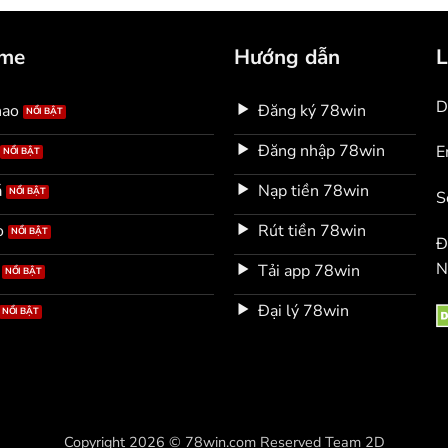
ame
Hướng dẫn
L
D
hao
Đăng ký 78win
Đăng nhập 78win
E
á
Nạp tiền 78win
S
o
Rút tiền 78win
Đ
N
Tải app 78win
Đại lý 78win
Copyright 2026 ©
78win.com
Reserved Team 2D