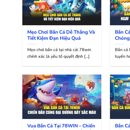
Mẹo Chơi Bắn Cá Dễ Thắng Và
Bắn C
Tiết Kiệm Đạn Hiệu Quả
Chóng 
Mẹo chơi bắn cá tại nhà cái 78win
Bắn cá 
chính xác là yếu tố quyết định [...]
tuyến ho
Vua Bắn Cá Tại 78WIN – Chiến
Bắn Cá