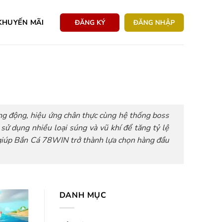
KHUYẾN MÃI
ĐĂNG KÝ
ĐĂNG NHẬP
ống động, hiệu ứng chân thực cùng hệ thống boss
 sử dụng nhiều loại súng và vũ khí để tăng tỷ lệ
h giúp Bắn Cá 78WIN trở thành lựa chọn hàng đầu
DANH MỤC