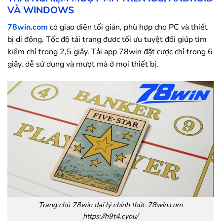
VÀ WINDOWS
78win.com
có giao diện tối giản, phù hợp cho PC và thiết
bị di động. Tốc độ tải trang được tối ưu tuyệt đối giúp tìm
kiếm chỉ trong 2,5 giây. Tải app
78win
đặt cược chỉ trong 6
giây, dễ sử dụng và mượt mà ở mọi thiết bị.
Trang chủ 78win đại lý chính thức 78win.com
https://h9t4.cyou/