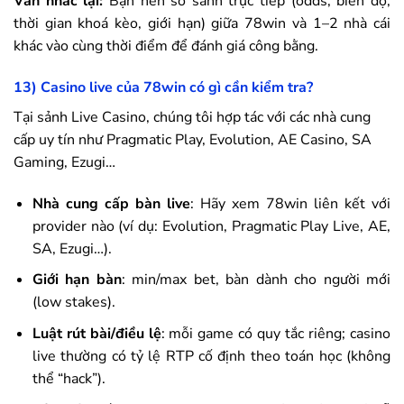
Vẫn nhắc lại:
Bạn nên so sánh trực tiếp (odds, biên độ,
thời gian khoá kèo, giới hạn) giữa
78win
và 1–2 nhà cái
khác vào cùng thời điểm để đánh giá công bằng.
13) Casino live của
78win
có gì cần kiểm tra?
Tại sảnh Live Casino, chúng tôi hợp tác với các nhà cung
cấp uy tín như Pragmatic Play, Evolution, AE Casino, SA
Gaming, Ezugi…
Nhà cung cấp bàn live
: Hãy xem
78win
liên kết với
provider nào (ví dụ: Evolution, Pragmatic Play Live, AE,
SA, Ezugi…).
Giới hạn bàn
: min/max bet, bàn dành cho người mới
(low stakes).
Luật rút bài/điều lệ
: mỗi game có quy tắc riêng; casino
live thường có tỷ lệ RTP cố định theo toán học (không
thể “hack”).