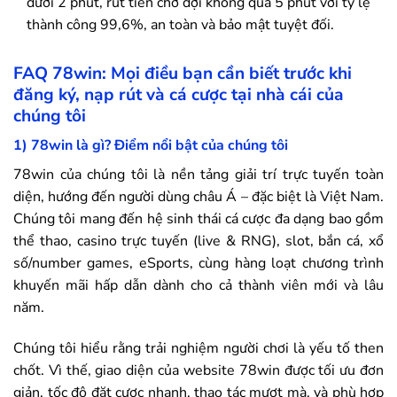
dưới 2 phút, rút tiền chờ đợi không quá 5 phút với tỷ lệ
thành công 99,6%, an toàn và bảo mật tuyệt đối.
FAQ
78win
: Mọi điều bạn cần biết trước khi
đăng ký, nạp rút và cá cược tại nhà cái của
chúng tôi
1)
78win
là gì? Điểm nổi bật của chúng tôi
78win
của chúng tôi là nền tảng giải trí trực tuyến toàn
diện, hướng đến người dùng châu Á – đặc biệt là Việt Nam.
Chúng tôi mang đến hệ sinh thái cá cược đa dạng bao gồm
thể thao, casino trực tuyến (live & RNG), slot, bắn cá, xổ
số/number games, eSports, cùng hàng loạt chương trình
khuyến mãi hấp dẫn dành cho cả thành viên mới và lâu
năm.
Chúng tôi hiểu rằng trải nghiệm người chơi là yếu tố then
chốt. Vì thế, giao diện của website
78win
được tối ưu đơn
giản, tốc độ đặt cược nhanh, thao tác mượt mà, và phù hợp