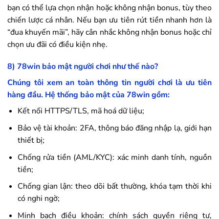
bạn có thể lựa chọn nhận hoặc không nhận bonus, tùy theo
chiến lược cá nhân. Nếu bạn ưu tiên rút tiền nhanh hơn là
“đua khuyến mãi”, hãy cân nhắc không nhận bonus hoặc chỉ
chọn ưu đãi có điều kiện nhẹ.
8)
78win
bảo mật người chơi như thế nào?
Chúng tôi xem an toàn thông tin người chơi là ưu tiên
hàng đầu. Hệ thống bảo mật của
78win
gồm:
Kết nối HTTPS/TLS, mã hoá dữ liệu;
Bảo vệ tài khoản: 2FA, thông báo đăng nhập lạ, giới hạn
thiết bị;
Chống rửa tiền (AML/KYC): xác minh danh tính, nguồn
tiền;
Chống gian lận: theo dõi bất thường, khóa tạm thời khi
có nghi ngờ;
Minh bạch điều khoản: chính sách quyền riêng tư,