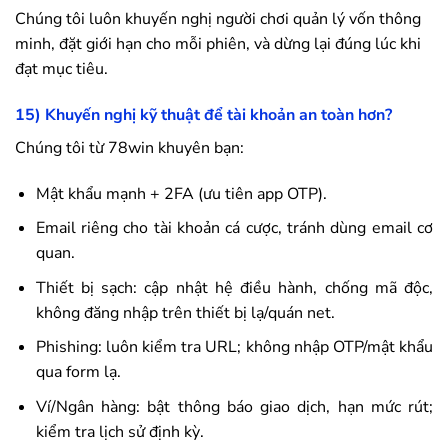
Chúng tôi luôn khuyến nghị người chơi quản lý vốn thông
minh, đặt giới hạn cho mỗi phiên, và dừng lại đúng lúc khi
đạt mục tiêu.
15) Khuyến nghị kỹ thuật để tài khoản an toàn hơn?
Chúng tôi từ
78win
khuyên bạn:
Mật khẩu mạnh + 2FA (ưu tiên app OTP).
Email riêng cho tài khoản cá cược, tránh dùng email cơ
quan.
Thiết bị sạch: cập nhật hệ điều hành, chống mã độc,
không đăng nhập trên thiết bị lạ/quán net.
Phishing: luôn kiểm tra URL; không nhập OTP/mật khẩu
qua form lạ.
Ví/Ngân hàng: bật thông báo giao dịch, hạn mức rút;
kiểm tra lịch sử định kỳ.