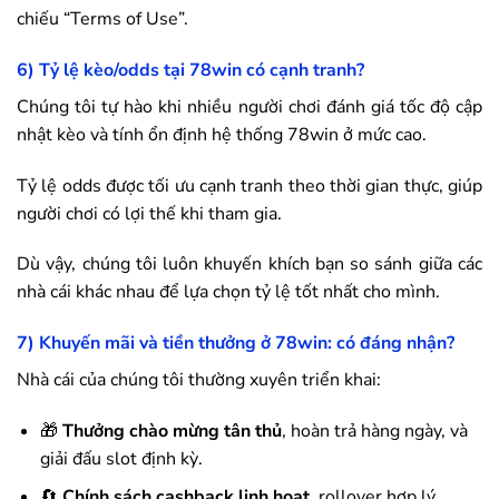
chiếu “Terms of Use”.
6) Tỷ lệ kèo/odds tại
78win
có cạnh tranh?
Chúng tôi tự hào khi nhiều người chơi đánh giá tốc độ cập
nhật kèo và tính ổn định hệ thống
78win
ở mức cao.
Tỷ lệ odds được tối ưu cạnh tranh theo thời gian thực, giúp
người chơi có lợi thế khi tham gia.
Dù vậy, chúng tôi luôn khuyến khích bạn so sánh giữa các
nhà cái khác nhau để lựa chọn tỷ lệ tốt nhất cho mình.
7) Khuyến mãi và tiền thưởng ở
78win
: có đáng nhận?
Nhà cái của chúng tôi thường xuyên triển khai:
🎁
Thưởng chào mừng tân thủ
, hoàn trả hàng ngày, và
giải đấu slot định kỳ.
🔄
Chính sách cashback linh hoạt
, rollover hợp lý.