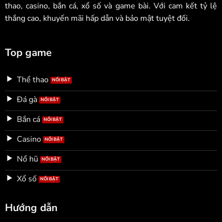
thao, casino, bắn cá, xổ số và game bài. Với cam kết tỷ lệ
thắng cao, khuyến mãi hấp dẫn và bảo mật tuyệt đối.
Top game
Thể thao
Đá gà
Bắn cá
Casino
Nổ hũ
Xổ số
Hướng dẫn