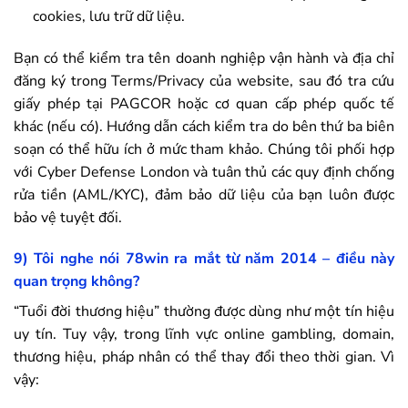
cookies, lưu trữ dữ liệu.
Bạn có thể kiểm tra tên doanh nghiệp vận hành và địa chỉ
đăng ký trong Terms/Privacy của website, sau đó tra cứu
giấy phép tại PAGCOR hoặc cơ quan cấp phép quốc tế
khác (nếu có). Hướng dẫn cách kiểm tra do bên thứ ba biên
soạn có thể hữu ích ở mức tham khảo. Chúng tôi phối hợp
với Cyber Defense London và tuân thủ các quy định chống
rửa tiền (AML/KYC), đảm bảo dữ liệu của bạn luôn được
bảo vệ tuyệt đối.
9) Tôi nghe nói
78win
ra mắt từ năm 2014 – điều này
quan trọng không?
“Tuổi đời thương hiệu” thường được dùng như một tín hiệu
uy tín. Tuy vậy, trong lĩnh vực online gambling, domain,
thương hiệu, pháp nhân có thể thay đổi theo thời gian. Vì
vậy: