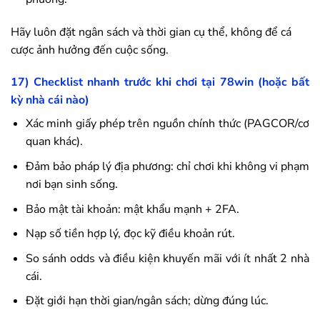
Hãy luôn đặt ngân sách và thời gian cụ thể, không để cá
cược ảnh hưởng đến cuộc sống.
17) Checklist nhanh trước khi chơi tại
78win
(hoặc bất
kỳ nhà cái nào)
Xác minh giấy phép trên nguồn chính thức (PAGCOR/cơ
quan khác).
Đảm bảo pháp lý địa phương: chỉ chơi khi không vi phạm
nơi bạn sinh sống.
Bảo mật tài khoản: mật khẩu mạnh + 2FA.
Nạp số tiền hợp lý, đọc kỹ điều khoản rút.
So sánh odds và điều kiện khuyến mãi với ít nhất 2 nhà
cái.
Đặt giới hạn thời gian/ngân sách; dừng đúng lúc.