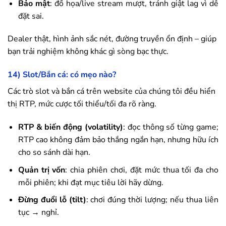
Bảo mật
: đồ họa/live stream mượt, tránh giật lag vì dễ
đặt sai.
Dealer thật, hình ảnh sắc nét, đường truyền ổn định – giúp
bạn trải nghiệm không khác gì sòng bạc thực.
14) Slot/Bắn cá: có mẹo nào?
Các trò slot và bắn cá trên website của chúng tôi đều hiển
thị RTP, mức cược tối thiểu/tối đa rõ ràng.
RTP & biến động (volatility)
: đọc thông số từng game;
RTP cao không đảm bảo thắng ngắn hạn, nhưng hữu ích
cho so sánh dài hạn.
Quản trị vốn
: chia phiên chơi, đặt mức thua tối đa cho
mỗi phiên; khi đạt mục tiêu lời hãy dừng.
Đừng đuổi lỗ (tilt)
: chơi đúng thời lượng; nếu thua liên
tục → nghỉ.