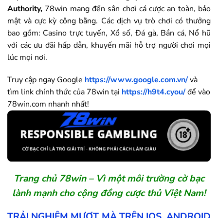
Authority,
78win mang đến sân chơi cá cược an toàn, bảo
mật và cực kỳ công bằng. Các dịch vụ trò chơi có thưởng
bao gồm: Casino trực tuyến, Xổ số, Đá gà, Bắn cá, Nổ hũ
với các ưu đãi hấp dẫn, khuyến mãi hỗ trợ người chơi mọi
lúc mọi nơi.
Truy cập ngay Google
https://www.google.com.vn/
và
tìm link chính thức của
78win
tại
https://h9t4.cyou/
để vào
78win
.com nhanh nhất!
Trang chủ
78win
– Vì một môi trường cờ bạc
lành mạnh cho cộng đồng cược thủ Việt Nam!
TRẢI NGHIỆM MƯỢT MÀ TRÊN IOS, ANDROID