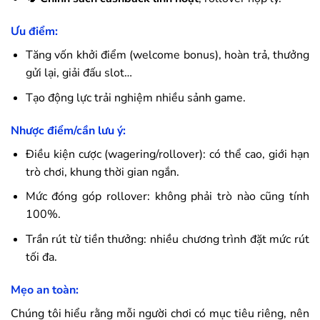
Ưu điểm:
Tăng vốn khởi điểm (welcome bonus), hoàn trả, thưởng
gửi lại, giải đấu slot…
Tạo động lực trải nghiệm nhiều sảnh game.
Nhược điểm/cần lưu ý:
Điều kiện cược (wagering/rollover): có thể cao, giới hạn
trò chơi, khung thời gian ngắn.
Mức đóng góp rollover: không phải trò nào cũng tính
100%.
Trần rút từ tiền thưởng: nhiều chương trình đặt mức rút
tối đa.
Mẹo an toàn:
Chúng tôi hiểu rằng mỗi người chơi có mục tiêu riêng, nên