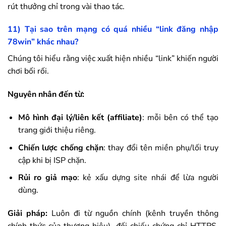
rút thưởng chỉ trong vài thao tác.
11) Tại sao trên mạng có quá nhiều “link đăng nhập
78win
” khác nhau?
Chúng tôi hiểu rằng việc xuất hiện nhiều “link” khiến người
chơi bối rối.
Nguyên nhân đến từ:
Mô hình đại lý/liên kết (affiliate)
: mỗi bên có thể tạo
trang giới thiệu riêng.
Chiến lược chống chặn
: thay đổi tên miền phụ/lối truy
cập khi bị ISP chặn.
Rủi ro giả mạo
: kẻ xấu dựng site nhái để lừa người
dùng.
Giải pháp:
Luôn đi từ nguồn chính (kênh truyền thông
chính thức của thương hiệu), đối chiếu chứng chỉ HTTPS,