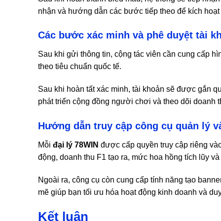
nhận và hướng dẫn các bước tiếp theo để kích hoạt 
Các bước xác minh và phê duyệt tài k
Sau khi gửi thông tin, cộng tác viên cần cung cấp 
theo tiêu chuẩn quốc tế.
Sau khi hoàn tất xác minh, tài khoản sẽ được gắn q
phát triển cộng đồng người chơi và theo dõi doanh t
Hướng dẫn truy cập công cụ quản lý và
Mỗi
đại lý 78WIN
được cấp quyền truy cập riêng vào
động, doanh thu F1 tạo ra, mức hoa hồng tích lũy và 
Ngoài ra, công cụ còn cung cấp tính năng tạo banner,
mẽ giúp bạn tối ưu hóa hoạt động kinh doanh và duy 
Kết luận