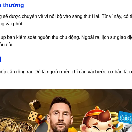
ận thưởng
 sẽ được chuyển về ví nội bộ vào sáng thứ Hai. Từ ví này, có th
ng vài phút.
iúp bạn kiểm soát nguồn thu chủ động. Ngoài ra, lịch sử giao dị
âu dài.
N
ếp cận rộng rãi. Dù là người mới, chỉ cần vài bước cơ bản là có