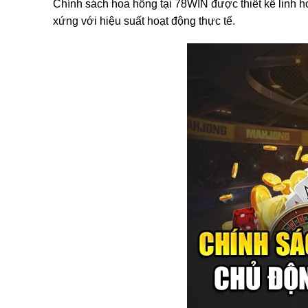
Chính sách hoa hồng tại 78WIN được thiết kế linh h
xứng với hiệu suất hoạt động thực tế.