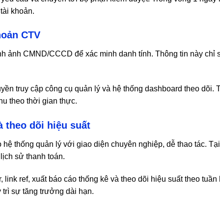
tài khoản.
hoản CTV
hình ảnh CMND/CCCD để xác minh danh tính. Thông tin này chỉ 
uyền truy cập công cụ quản lý và hệ thống dashboard theo dõi. 
hu theo thời gian thực.
 theo dõi hiệu suất
 hệ thống quản lý với giao diện chuyên nghiệp, dễ thao tác. T
lịch sử thanh toán.
 link ref, xuất báo cáo thống kê và theo dõi hiệu suất theo tuầ
trì sự tăng trưởng dài hạn.