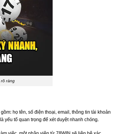
 rõ ràng
ồm: họ tên, số điện thoại, email, thông tin tài khoản
là yếu tố quan trọng để xét duyệt nhanh chóng.
làm việc, một nhân viên từ 78WIN sẽ liên hệ xác