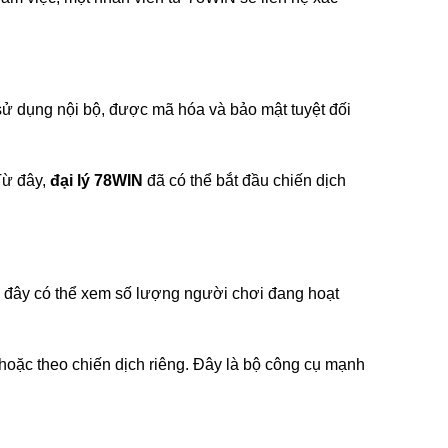
sử dụng nội bộ, được mã hóa và bảo mật tuyệt đối
Từ đây,
đại lý 78WIN
đã có thể bắt đầu chiến dịch
ại đây có thể xem số lượng người chơi đang hoạt
n hoặc theo chiến dịch riêng. Đây là bộ công cụ mạnh