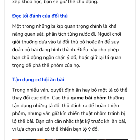
xếp khoa học, bạn sẽ giữ thế chủ động.
Đọc lối đánh của đối thủ
Một trong những bí kíp quan trọng chính là khả
năng quan sát, phân tích từng nước đi. Người chơi
giỏi thường dựa vào lá đối thủ bỏ hoặc ăn để suy
đoán bộ bài đang hình thành. Điều này cho phép
bạn chủ động ngăn chặn ý đồ, hoặc giữ lại lá quan
trọng để phá thế phỏm của họ.
Tận dụng cơ hội ăn bài
Trong nhiều ván, quyết định ăn hay bỏ một lá có thể
thay đổi cục diện. Cao thủ
game bài phỏm
thường
tận dụng những lá đối thủ đánh ra để hoàn thiện
phỏm, nhưng vẫn giữ kín chiến thuật nhằm tránh bị
lộ thế bài. Bạn cần cân nhắc thật kỹ trước khi ăn bài,
vì lựa chọn sai có thể khiến bạn lộ ý đồ.