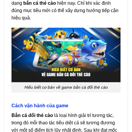
dạng
bắn cá thẻ cào
hiện nay. Chỉ khi xác định
đúng mục tiêu mới có thể xây dựng hướng tiếp cận
hiệu quả.
Hiểu biết cơ bản về game bắn cá đổi thẻ cào
Cách vận hành của game
Bắn cá đổi thẻ cào
là loại hình giải trí tương tác,
trong đó mỗi thao tác tiêu diệt cá sẽ tương đương
với một số điểm tích lũy nhất định. Sau khi đạt mốc