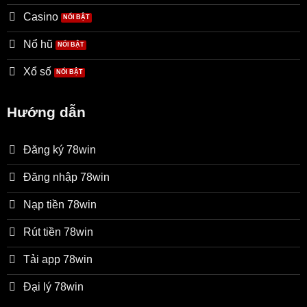
Casino
Nổ hũ
Xổ số
Hướng dẫn
Đăng ký 78win
Đăng nhập 78win
Nạp tiền 78win
Rút tiền 78win
Tải app 78win
Đại lý 78win