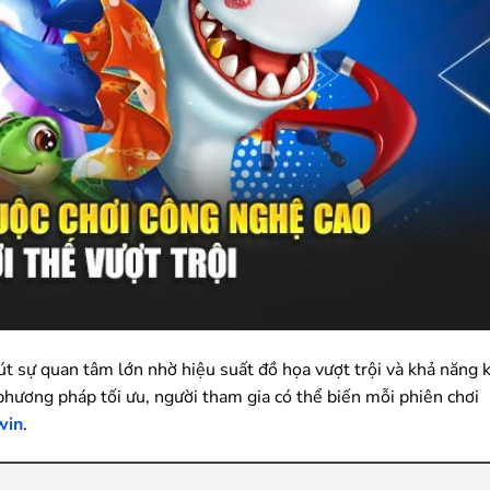
hút sự quan tâm lớn nhờ hiệu suất đồ họa vượt trội và khả năng 
hương pháp tối ưu, người tham gia có thể biến mỗi phiên chơi
win
.