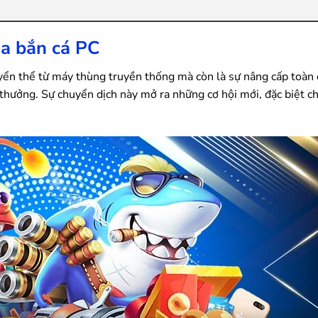
ia bắn cá PC
yển thể từ máy thùng truyền thống mà còn là sự nâng cấp toàn 
g thưởng. Sự chuyển dịch này mở ra những cơ hội mới, đặc biệt c