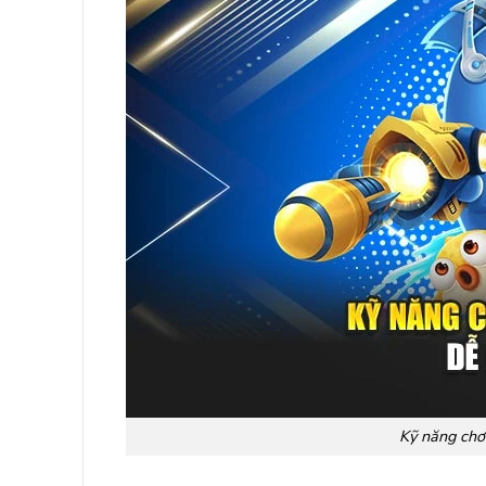
Kỹ năng chơ