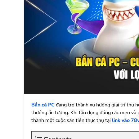
Bắn cá PC
đang trở thành xu hướng giải trí thu 
thưởng ấn tượng. Khi tận dụng đúng các mẹo và p
thành một cuộc săn tiền thực thụ tại
link vào 78