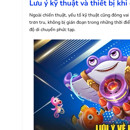
Lưu ý kỹ thuật và thiết bị khi
Ngoài chiến thuật, yếu tố kỹ thuật cũng đóng vai
trơn tru, không bị gián đoạn trong những thời đi
độ di chuyển phức tạp.