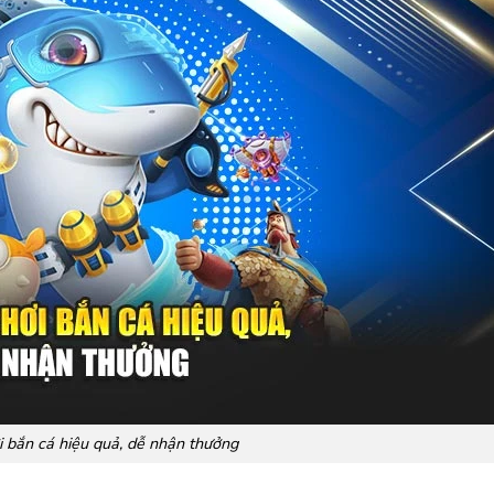
i bắn cá hiệu quả, dễ nhận thưởng