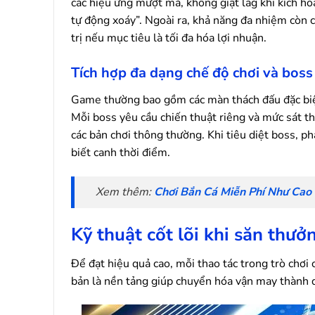
các hiệu ứng mượt mà, không giật lag khi kích ho
tự động xoáy”. Ngoài ra, khả năng đa nhiệm còn c
trị nếu mục tiêu là tối đa hóa lợi nhuận.
Tích hợp đa dạng chế độ chơi và bos
Game thường bao gồm các màn thách đấu đặc biệ
Mỗi boss yêu cầu chiến thuật riêng và mức sát th
các bản chơi thông thường. Khi tiêu diệt boss, ph
biết canh thời điểm.
Xem thêm:
Chơi Bắn Cá Miễn Phí Như Cao
Kỹ thuật cốt lõi khi săn thưở
Để đạt hiệu quả cao, mỗi thao tác trong trò chơ
bản là nền tảng giúp chuyển hóa vận may thành d