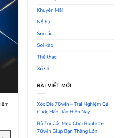
Khuyến Mãi
Nổ hũ
Soi cầu
Soi kèo
Thể thao
Xổ số
BÀI VIẾT MỚI
kiếm
Xóc Đĩa 78win – Trải Nghiệm Cá
Cược Hấp Dẫn Hiện Nay
Bỏ Túi Các Mẹo Chơi Roulette
78win Giúp Bạn Thắng Lớn