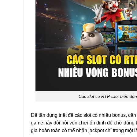
Các slot có RTP cao, biến độn
Để tận dụng triệt để các slot có nhiều bonus, cầ
game này đòi hỏi vốn chơi ổn định để chờ đúng 
gia hoàn toàn có thể nhận jackpot chỉ trong một 