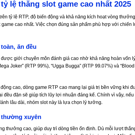
tỷ lệ thắng slot game cao nhất 2025
rên tỷ lệ RTP, độ biến động và khả năng kích hoạt vòng thưởng
lot game cao nhất. Việc chọn đúng sản phẩm phù hợp với chiến 
.
 toàn, ăn đều
n được giới chuyên môn đánh giá cao nhờ khả năng hoàn vốn l
“Mega Joker” (RTP 99%), “Ugga Bugga” (RTP 99.07%) và “Blood
 động cao, dòng game RTP cao mang lại giá trị bền vững khi 
ại đều đặn sẽ giúp tích lũy lợi nhuận đáng kể. Chính vì vậy, nếu
đánh lâu dài, nhóm slot này là lựa chọn lý tưởng.
ng thường xuyên
úng thưởng cao, giúp duy trì dòng tiền ổn định. Dù mỗi lượt thắn