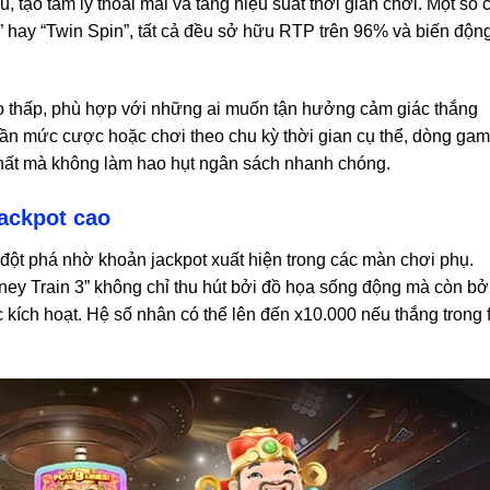
 tạo tâm lý thoải mái và tăng hiệu suất thời gian chơi. Một số c
II” hay “Twin Spin”, tất cả đều sở hữu RTP trên 96% và biến độn
 ro thấp, phù hợp với những ai muốn tận hưởng cảm giác thắng
dần mức cược hoặc chơi theo chu kỳ thời gian cụ thể, dòng ga
 nhất mà không làm hao hụt ngân sách nhanh chóng.
jackpot cao
đột phá nhờ khoản jackpot xuất hiện trong các màn chơi phụ.
ney Train 3” không chỉ thu hút bởi đồ họa sống động mà còn bởi
 kích hoạt. Hệ số nhân có thể lên đến x10.000 nếu thắng trong 