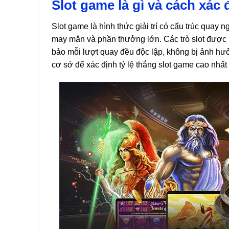
Slot game là gì và cách xác 
Slot game là hình thức giải trí có cấu trúc quay
may mắn và phần thưởng lớn. Các trò slot được
bảo mỗi lượt quay đều độc lập, không bị ảnh hưở
cơ sở để xác định tỷ lệ thắng slot game cao nhấ