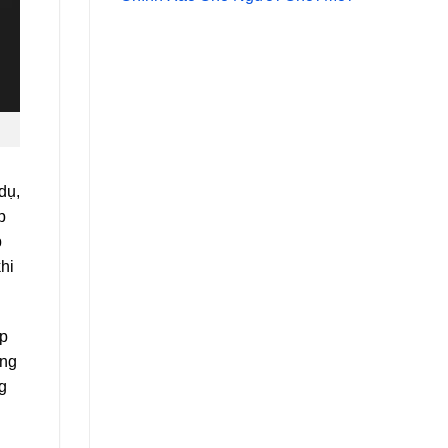
dụ,
p
p
hi
ấp
úng
g