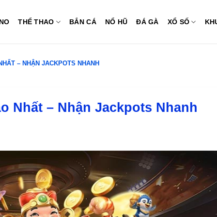
INO
THỂ THAO
BẮN CÁ
NỔ HŨ
ĐÁ GÀ
XỔ SỐ
KH
NHẤT – NHẬN JACKPOTS NHANH
ao Nhất – Nhận Jackpots Nhanh