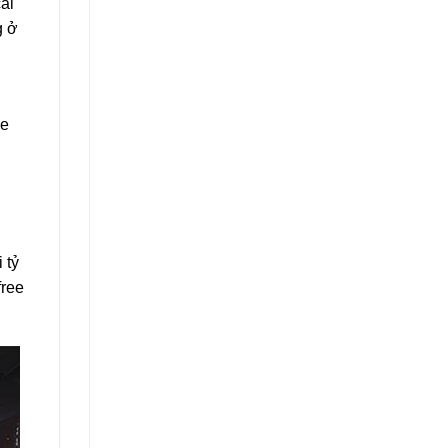
ái
g ở
me
 tỷ
free