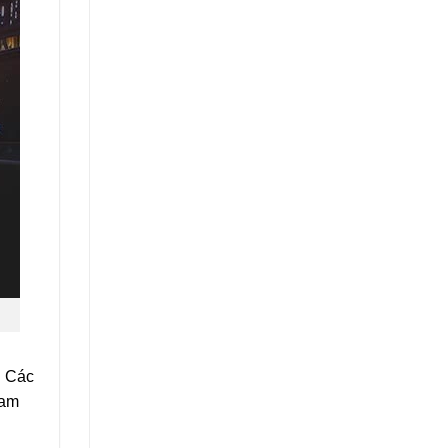
. Các
ham