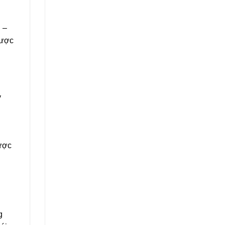
 –
lược
ý
được
g