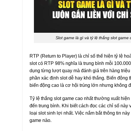
Slot game là gì và tỷ lệ thắng slot game
RTP (Return to Player) là chỉ số thể hiện tỷ lệ ho
slot có RTP 98% nghĩa là trung bình mỗi 100.00
dụng từng lượt quay mà đánh giá trên hàng triệu 
phần xác định slot dễ hay khó thắng. Biến động
biến động cao là cơ hội trúng lớn nhưng không đ
Tỷ lệ thắng slot game cao nhất thường xuất hi
đến trung bình. Khi biết cách đọc các chỉ số nà
loại slot sinh lợi nhất. Việc nắm bắt thông tin n
game nào.