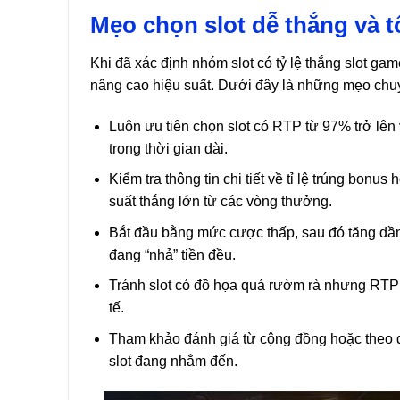
Mẹo chọn slot dễ thắng và 
Khi đã xác định nhóm slot có tỷ lệ thắng slot g
nâng cao hiệu suất. Dưới đây là những mẹo chuyê
Luôn ưu tiên chọn slot có RTP từ 97% trở lên
trong thời gian dài.
Kiểm tra thông tin chi tiết về tỉ lệ trúng bon
suất thắng lớn từ các vòng thưởng.
Bắt đầu bằng mức cược thấp, sau đó tăng dần 
đang “nhả” tiền đều.
Tránh slot có đồ họa quá rườm rà nhưng RTP t
tế.
Tham khảo đánh giá từ cộng đồng hoặc theo d
slot đang nhắm đến.