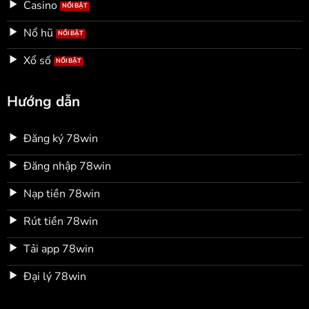
Casino
Nổ hũ
Xổ số
Hướng dẫn
Đăng ký 78win
Đăng nhập 78win
Nạp tiền 78win
Rút tiền 78win
Tải app 78win
Đại lý 78win