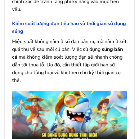
chính xác để tránh lãng phí kỹ năng vào mục tiêu
yếu.
Kiểm soát lượng đạn tiêu hao và thời gian sử dụng
súng
Hiệu suất không nằm ở số đạn bắn ra, mà nằm ở kết
quả thu về sau mỗi cú bắn. Việc sử dụng
súng bắn
cá
mà không kiểm soát lượng đạn sẽ nhanh chóng
dẫn tới thua lỗ. Do đó, cần thiết lập giới hạn sử
dụng cho từng loại vũ khí theo chu kỳ thời gian cụ
thể.