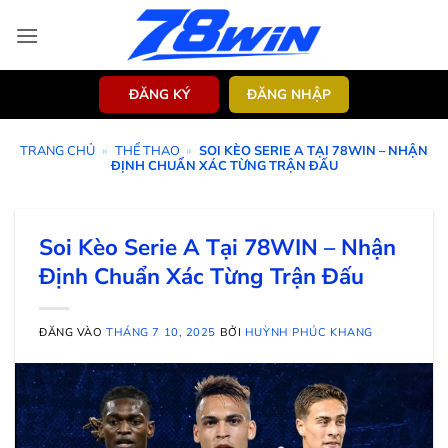
Bỏ
qua
nội
dung
ĐĂNG KÝ
ĐĂNG NHẬP
TRANG CHỦ
»
THỂ THAO
»
SOI KÈO SERIE A TẠI 78WIN – NHẬN
ĐỊNH CHUẨN XÁC TỪNG TRẬN ĐẤU
Soi Kèo Serie A Tại 78WIN – Nhận
Định Chuẩn Xác Từng Trận Đấu
ĐĂNG VÀO
THÁNG 7 10, 2025
BỞI
HUỲNH PHÚC KHANG