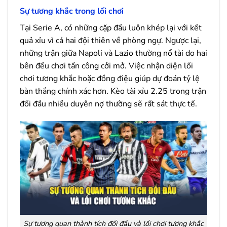
Sự tương khắc trong lối chơi
Tại Serie A, có những cặp đấu luôn khép lại với kết
quả xỉu vì cả hai đội thiên về phòng ngự. Ngược lại,
những trận giữa Napoli và Lazio thường nổ tài do hai
bên đều chơi tấn công cởi mở. Việc nhận diện lối
chơi tương khắc hoặc đồng điệu giúp dự đoán tỷ lệ
bàn thắng chính xác hơn. Kèo tài xỉu 2.25 trong trận
đối đầu nhiều duyên nợ thường sẽ rất sát thực tế.
Sự tương quan thành tích đối đầu và lối chơi tương khắc