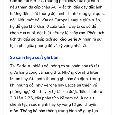
Các đội tại Serie A thường phải xoay tua đội hình
nếu tham dự cúp châu Âu. Việc thi đấu dày đặc ảnh
hưởng đến chất lượng đội hình chính trong giải quốc
nội. Nếu một đội vừa đá Europa League giữa tuần,
họ dễ gặp khó khăn ở cuối tuần. Đây là cơ sở để
chọn cửa dưới, đặc biệt nếu tỷ lệ chấp cao. Phân tích
lịch thi đấu sẽ giúp giới
soi kèo Serie A
nhận ra sự
lệch pha giữa phong độ và kỳ vọng nhà cái.
So sánh hiệu suất ghi bàn
Tại Serie A, nhiều đội bóng có sự phân hóa rõ rệt
giữa hàng công và hàng thủ. Những đội như Inter
Milan hay Atalanta thường ghi bàn ổn định, trong
khi những đội như Verona hay Lecce lại thiên về
phòng ngự. Khi thấy tỷ lệ tài xỉu được điều chỉnh từ
2.0 lên 2.25, cần phân tích kỹ xem đó là do sự
chênh lệch sức mạnh hay kỳ vọng từ giới chuyên
môn. Thống kê bàn thắng trung bình sẽ giúp lựa