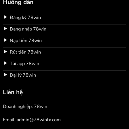
Hướng dẫn
Đăng ký 78win
Đăng nhập 78win
Nạp tiền 78win
Rút tiền 78win
Tải app 78win
Đại lý 78win
Liên hệ
Doanh nghiệp: 78win
Email:
admin@78wintx.com