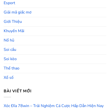
Esport
Giải mã giấc mơ
Giới Thiệu
Khuyến Mãi
Nổ hũ
Soi cầu
Soi kèo
Thể thao
Xổ số
BÀI VIẾT MỚI
Xóc Đĩa 78win – Trải Nghiệm Cá Cược Hấp Dẫn Hiện Nay