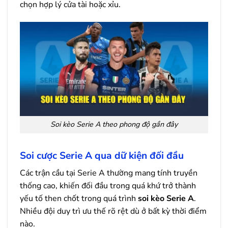
chọn hợp lý cửa tài hoặc xỉu.
Soi kèo Serie A theo phong độ gần đây
Soi cược Serie A qua dữ kiện đối đầu
Các trận cầu tại Serie A thường mang tính truyền
thống cao, khiến đối đầu trong quá khứ trở thành
yếu tố then chốt trong quá trình
soi kèo Serie A
.
Nhiều đội duy trì ưu thế rõ rệt dù ở bất kỳ thời điểm
nào.