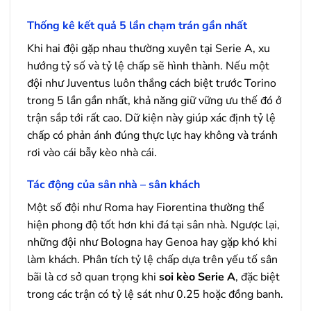
Thống kê kết quả 5 lần chạm trán gần nhất
Khi hai đội gặp nhau thường xuyên tại Serie A, xu
hướng tỷ số và tỷ lệ chấp sẽ hình thành. Nếu một
đội như Juventus luôn thắng cách biệt trước Torino
trong 5 lần gần nhất, khả năng giữ vững ưu thế đó ở
trận sắp tới rất cao. Dữ kiện này giúp xác định tỷ lệ
chấp có phản ánh đúng thực lực hay không và tránh
rơi vào cái bẫy kèo nhà cái.
Tác động của sân nhà – sân khách
Một số đội như Roma hay Fiorentina thường thể
hiện phong độ tốt hơn khi đá tại sân nhà. Ngược lại,
những đội như Bologna hay Genoa hay gặp khó khi
làm khách. Phân tích tỷ lệ chấp dựa trên yếu tố sân
bãi là cơ sở quan trọng khi
soi kèo Serie A
, đặc biệt
trong các trận có tỷ lệ sát như 0.25 hoặc đồng banh.