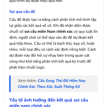
quá trình dự đoán hiệu quả hơn.
Soi qua cầu đề
Cầu đề được tạo ra bằng cách phân tích mô hình lặp
lại giữa các kết quả xổ số. Khi đã nhận diện được
chuỗi số
soi cầu miền Nam chính xác
có quy luật ổn
định, người chơi có thể dựa vào đó để dự đoán kết
quả tiếp theo. Cầu có thể là bạch thủ, kẹp số, hoặc
chéo, mỗi loại đều có cách xác định riêng biệt. Cách
dự đoán này đòi hỏi sự nhạy bén trong quan sát
cũng như khả năng phân tích kết quả kỳ trước để
phát hiện chuỗi logic.
Xem thêm:
Cầu Song Thủ Đề Hôm Nay
Chính Xác Theo Xác Suất Thống Kê
Yếu tố ảnh hưởng đến kết quả soi cầu
miền nam chính xác