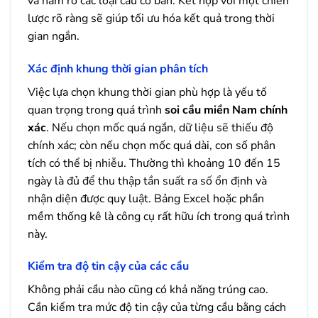
và nắm rõ các loại cầu cơ bản. Kết hợp với một chiến
lược rõ ràng sẽ giúp tối ưu hóa kết quả trong thời
gian ngắn.
Xác định khung thời gian phân tích
Việc lựa chọn khung thời gian phù hợp là yếu tố
quan trọng trong quá trình
soi cầu miền Nam chính
xác
. Nếu chọn mốc quá ngắn, dữ liệu sẽ thiếu độ
chính xác; còn nếu chọn mốc quá dài, con số phân
tích có thể bị nhiễu. Thường thì khoảng 10 đến 15
ngày là đủ để thu thập tần suất ra số ổn định và
nhận diện được quy luật. Bảng Excel hoặc phần
mềm thống kê là công cụ rất hữu ích trong quá trình
này.
Kiểm tra độ tin cậy của các cầu
Không phải cầu nào cũng có khả năng trúng cao.
Cần kiểm tra mức độ tin cậy của từng cầu bằng cách