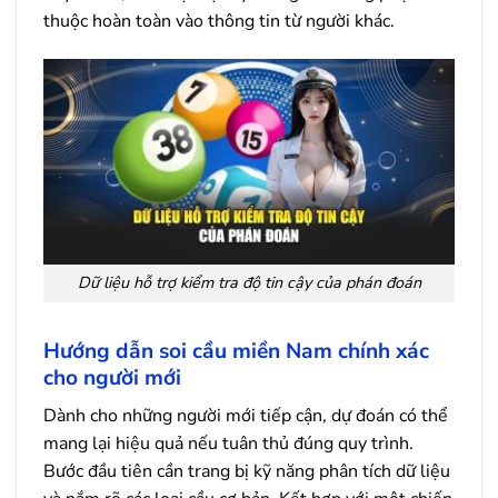
thuộc hoàn toàn vào thông tin từ người khác.
Dữ liệu hỗ trợ kiểm tra độ tin cậy của phán đoán
Hướng dẫn soi cầu miền Nam chính xác
cho người mới
Dành cho những người mới tiếp cận, dự đoán có thể
mang lại hiệu quả nếu tuân thủ đúng quy trình.
Bước đầu tiên cần trang bị kỹ năng phân tích dữ liệu