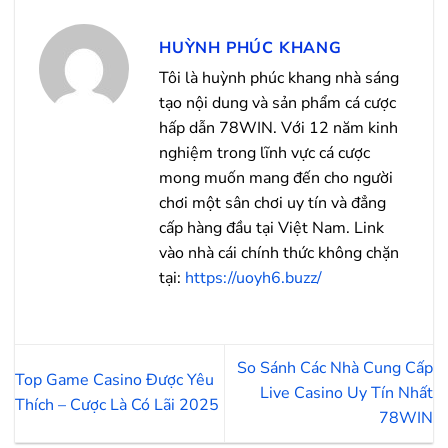
HUỲNH PHÚC KHANG
Tôi là huỳnh phúc khang nhà sáng
tạo nội dung và sản phẩm cá cược
hấp dẫn 78WIN. Với 12 năm kinh
nghiệm trong lĩnh vực cá cược
mong muốn mang đến cho người
chơi một sân chơi uy tín và đẳng
cấp hàng đầu tại Việt Nam. Link
vào nhà cái chính thức không chặn
tại:
https://uoyh6.buzz/
So Sánh Các Nhà Cung Cấp
Top Game Casino Được Yêu
Live Casino Uy Tín Nhất
Thích – Cược Là Có Lãi 2025
78WIN