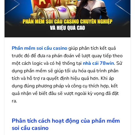
Phần mềm soi cầu casino
giúp phân tích kết quả
trước đó để đưa ra phán đoán về lượt quay tiếp theo
một cách logic và có hệ thống tại
nhà cái 78win
. Sử
dụng phần mềm sẽ giúp tối ưu hóa quá trình phân
tích và hỗ trợ ra quyết định hiệu quả hơn. Khi áp
dụng đúng phương pháp và công cụ thích hợp, kết
quả nhận về biết đâu sẽ vượt ngoài kỳ vọng đã đặt
ra.
Phân tích cách hoạt động của phần mềm
soi cầu casino