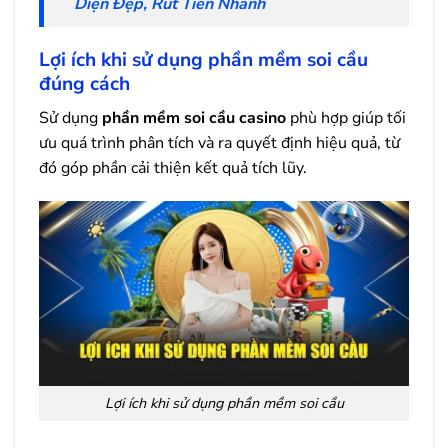
Diện Đẹp, Rút Tiền Nhanh
Lợi ích khi sử dụng phần mềm soi cầu
đúng cách
Sử dụng
phần mềm soi cầu casino
phù hợp giúp tối
ưu quá trình phân tích và ra quyết định hiệu quả, từ
đó góp phần cải thiện kết quả tích lũy.
Lợi ích khi sử dụng phần mềm soi cầu