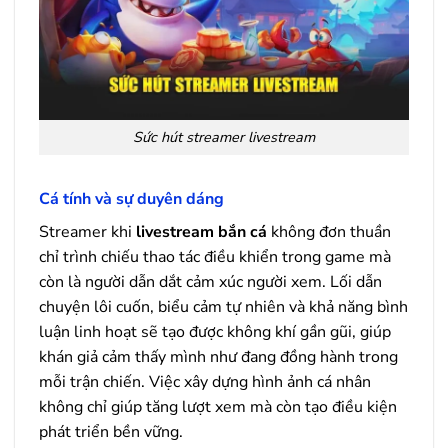
Sức hút streamer livestream
Cá tính và sự duyên dáng
Streamer khi
livestream bắn cá
không đơn thuần
chỉ trình chiếu thao tác điều khiển trong game mà
còn là người dẫn dắt cảm xúc người xem. Lối dẫn
chuyện lôi cuốn, biểu cảm tự nhiên và khả năng bình
luận linh hoạt sẽ tạo được không khí gần gũi, giúp
khán giả cảm thấy mình như đang đồng hành trong
mỗi trận chiến. Việc xây dựng hình ảnh cá nhân
không chỉ giúp tăng lượt xem mà còn tạo điều kiện
phát triển bền vững.