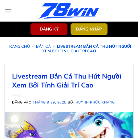
Bỏ
qua
nội
dung
ĐĂNG KÝ
ĐĂNG NHẬP
TRANG CHỦ
»
BẮN CÁ
»
LIVESTREAM BẮN CÁ THU HÚT NGƯỜI
XEM BỞI TÍNH GIẢI TRÍ CAO
Livestream Bắn Cá Thu Hút Người
Xem Bởi Tính Giải Trí Cao
ĐĂNG VÀO
THÁNG 8 29, 2025
BỞI
HUỲNH PHÚC KHANG