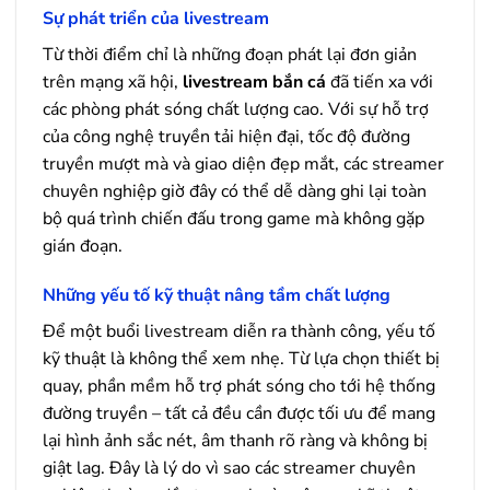
Sự phát triển của livestream
Từ thời điểm chỉ là những đoạn phát lại đơn giản
trên mạng xã hội,
livestream bắn cá
đã tiến xa với
các phòng phát sóng chất lượng cao. Với sự hỗ trợ
của công nghệ truyền tải hiện đại, tốc độ đường
truyền mượt mà và giao diện đẹp mắt, các streamer
chuyên nghiệp giờ đây có thể dễ dàng ghi lại toàn
bộ quá trình chiến đấu trong game mà không gặp
gián đoạn.
Những yếu tố kỹ thuật nâng tầm chất lượng
Để một buổi livestream diễn ra thành công, yếu tố
kỹ thuật là không thể xem nhẹ. Từ lựa chọn thiết bị
quay, phần mềm hỗ trợ phát sóng cho tới hệ thống
đường truyền – tất cả đều cần được tối ưu để mang
lại hình ảnh sắc nét, âm thanh rõ ràng và không bị
giật lag. Đây là lý do vì sao các streamer chuyên