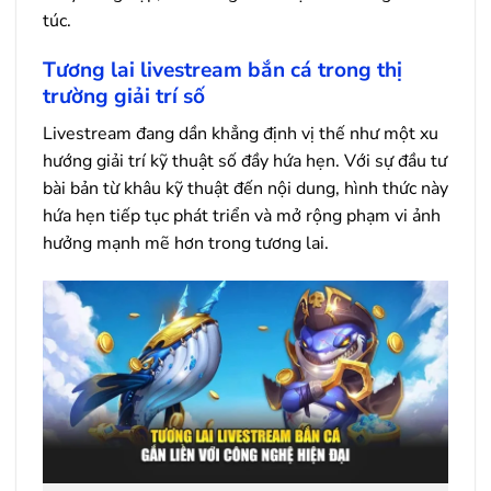
túc.
Tương lai livestream bắn cá trong thị
trường giải trí số
Livestream đang dần khẳng định vị thế như một xu
hướng giải trí kỹ thuật số đầy hứa hẹn. Với sự đầu tư
bài bản từ khâu kỹ thuật đến nội dung, hình thức này
hứa hẹn tiếp tục phát triển và mở rộng phạm vi ảnh
hưởng mạnh mẽ hơn trong tương lai.