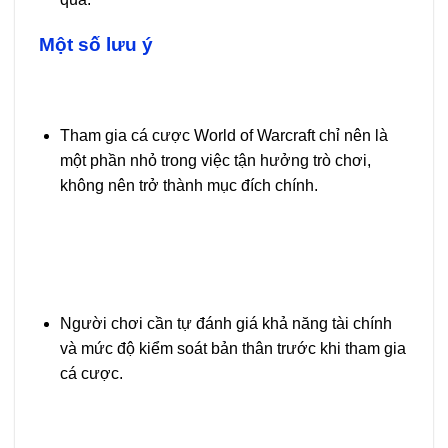
Một số lưu ý
Tham gia cá cược World of Warcraft chỉ nên là
một phần nhỏ trong việc tận hưởng trò chơi,
không nên trở thành mục đích chính.
Người chơi cần tự đánh giá khả năng tài chính
và mức độ kiểm soát bản thân trước khi tham gia
cá cược.