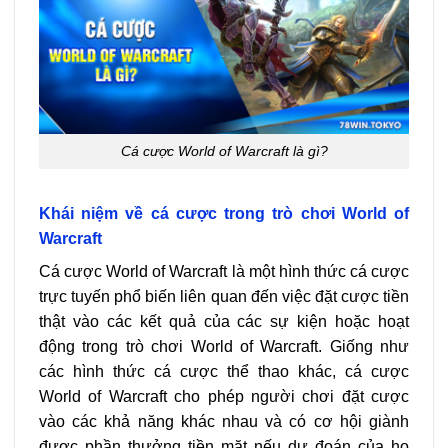
Cá cược World of Warcraft là gì?
Khái niệm về cá cược trong trò chơi World of
Warcraft
Cá cược World of Warcraft là một hình thức cá cược
trực tuyến phổ biến liên quan đến việc đặt cược tiền
thật vào các kết quả của các sự kiện hoặc hoạt
động trong trò chơi World of Warcraft. Giống như
các hình thức cá cược thể thao khác, cá cược
World of Warcraft cho phép người chơi đặt cược
vào các khả năng khác nhau và có cơ hội giành
được phần thưởng tiền mặt nếu dự đoán của họ