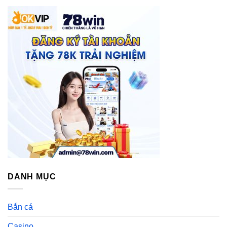
DANH MỤC
Bắn cá
Casino