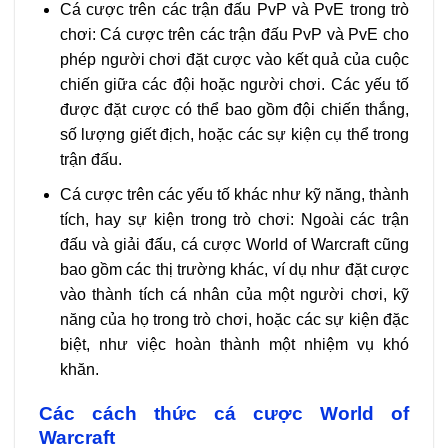
Cá cược trên các trận đấu PvP và PvE trong trò
chơi: Cá cược trên các trận đấu PvP và PvE cho
phép người chơi đặt cược vào kết quả của cuộc
chiến giữa các đội hoặc người chơi. Các yếu tố
được đặt cược có thể bao gồm đội chiến thắng,
số lượng giết địch, hoặc các sự kiện cụ thể trong
trận đấu.
Cá cược trên các yếu tố khác như kỹ năng, thành
tích, hay sự kiện trong trò chơi: Ngoài các trận
đấu và giải đấu, cá cược World of Warcraft cũng
bao gồm các thị trường khác, ví dụ như đặt cược
vào thành tích cá nhân của một người chơi, kỹ
năng của họ trong trò chơi, hoặc các sự kiện đặc
biệt, như việc hoàn thành một nhiệm vụ khó
khăn.
Các cách thức cá cược World of
Warcraft