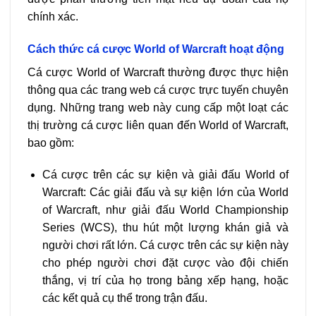
chính xác.
Cách thức cá cược World of Warcraft hoạt động
Cá cược World of Warcraft thường được thực hiện
thông qua các trang web cá cược trực tuyến chuyên
dụng. Những trang web này cung cấp một loạt các
thị trường cá cược liên quan đến World of Warcraft,
bao gồm:
Cá cược trên các sự kiện và giải đấu World of
Warcraft: Các giải đấu và sự kiện lớn của World
of Warcraft, như giải đấu World Championship
Series (WCS), thu hút một lượng khán giả và
người chơi rất lớn. Cá cược trên các sự kiện này
cho phép người chơi đặt cược vào đội chiến
thắng, vị trí của họ trong bảng xếp hạng, hoặc
các kết quả cụ thể trong trận đấu.