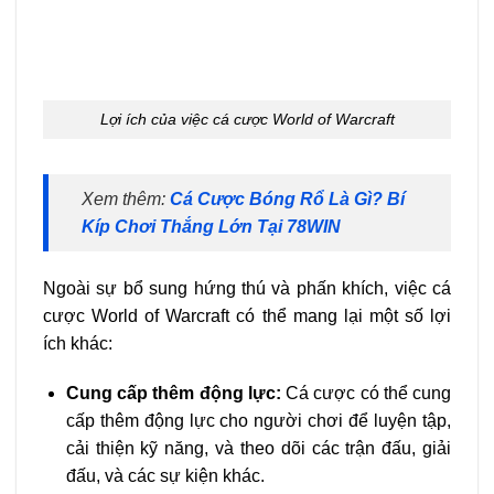
Lợi ích của việc cá cược World of Warcraft
Xem thêm:
Cá Cược Bóng Rổ Là Gì? Bí
Kíp Chơi Thắng Lớn Tại 78WIN
Ngoài sự bổ sung hứng thú và phấn khích, việc cá
cược World of Warcraft có thể mang lại một số lợi
ích khác:
Cung cấp thêm động lực:
Cá cược có thể cung
cấp thêm động lực cho người chơi để luyện tập,
cải thiện kỹ năng, và theo dõi các trận đấu, giải
đấu, và các sự kiện khác.