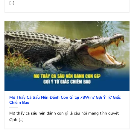
[...]
Mơ Thấy Cá Sấu Nên Đánh Con Gì tại 78Win? Gợi Ý Từ Giấc
Chiêm Bao
Mơ thấy cá sấu nên đánh con gì là câu hỏi mang tính quyết
định [...]