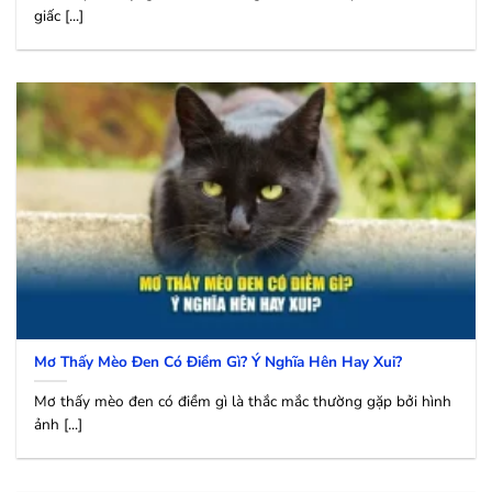
giấc [...]
Mơ Thấy Mèo Đen Có Điềm Gì? Ý Nghĩa Hên Hay Xui?
Mơ thấy mèo đen có điềm gì là thắc mắc thường gặp bởi hình
ảnh [...]