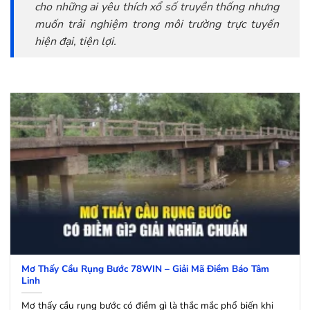
cho những ai yêu thích xổ số truyền thống nhưng
muốn trải nghiệm trong môi trường trực tuyến
hiện đại, tiện lợi.
Mơ Thấy Cầu Rụng Bước 78WIN – Giải Mã Điềm Báo Tâm
Linh
Mơ thấy cầu rụng bước có điềm gì là thắc mắc phổ biến khi