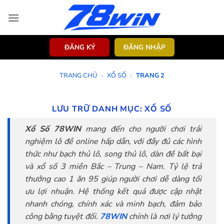
Bỏ
qua
nội
dung
ĐĂNG KÝ
ĐĂNG NHẬP
TRANG CHỦ
»
XỔ SỐ
»
TRANG 2
LƯU TRỮ DANH MỤC:
XỔ SỐ
Xổ Số 78WIN
mang đến cho người chơi trải
nghiệm lô đề online hấp dẫn, với đầy đủ các hình
thức như bạch thủ lô, song thủ lô, dàn đề bất bại
và xổ số 3 miền Bắc – Trung – Nam. Tỷ lệ trả
thưởng cao 1 ăn 95 giúp người chơi dễ dàng tối
ưu lợi nhuận. Hệ thống kết quả được cập nhật
nhanh chóng, chính xác và minh bạch, đảm bảo
công bằng tuyệt đối.
78WIN
chính là nơi lý tưởng