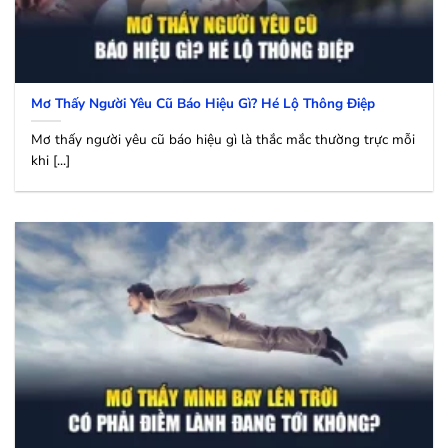
Mơ Thấy Người Yêu Cũ Báo Hiệu Gì? Hé Lộ Thông Điệp
Mơ thấy người yêu cũ báo hiệu gì là thắc mắc thường trực mỗi
khi [...]