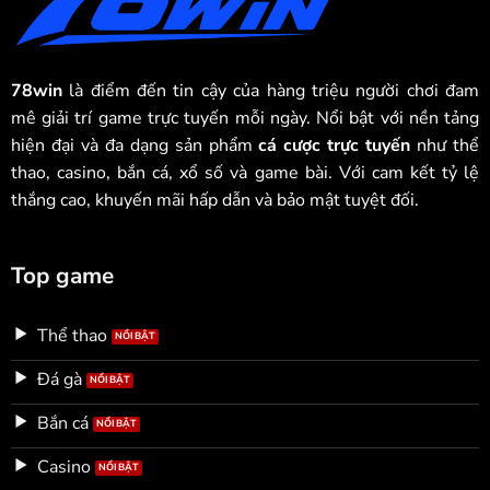
78win
là điểm đến tin cậy của hàng triệu người chơi đam
mê giải trí game trực tuyến mỗi ngày. Nổi bật với nền tảng
hiện đại và đa dạng sản phẩm
cá cược trực tuyến
như thể
thao, casino, bắn cá, xổ số và game bài. Với cam kết tỷ lệ
thắng cao, khuyến mãi hấp dẫn và bảo mật tuyệt đối.
Top game
Thể thao
Đá gà
Bắn cá
Casino