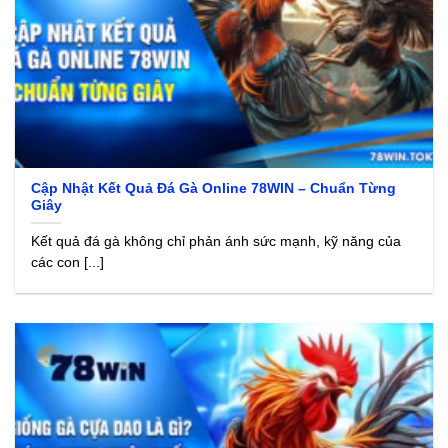
Cập Nhật Kết Quả Đá Gà Online 78WIN – Chuẩn Từng
Giây
Kết quả đá gà không chỉ phản ánh sức mạnh, kỹ năng của
các con [...]