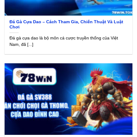
Đá Gà Cựa Dao – Cách Tham Gia, Chiến Thuật Và Luật
Chơi
Đá gà cựa dao là bộ môn cá cược truyền thống của Việt
Nam, đã [...]