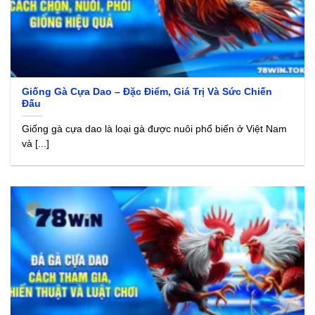
Giống Gà Cựa Dao – Đặc Điểm, Giá Trị Và Sức Chiến
Đấu
Giống gà cựa dao là loại gà được nuôi phổ biến ở Việt Nam
và [...]