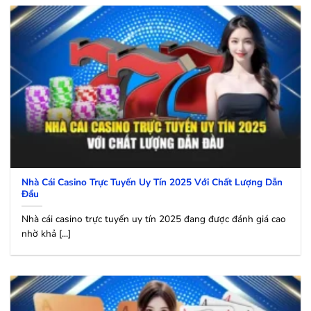
Nhà Cái Casino Trực Tuyến Uy Tín 2025 Với Chất Lượng Dẫn
Đầu
Nhà cái casino trực tuyến uy tín 2025 đang được đánh giá cao
nhờ khả [...]