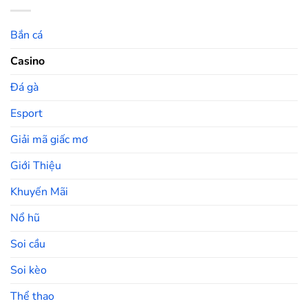
Bắn cá
Casino
Đá gà
Esport
Giải mã giấc mơ
Giới Thiệu
Khuyến Mãi
Nổ hũ
Soi cầu
Soi kèo
Thể thao