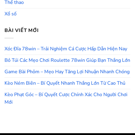
Thể thao
Xổ số
BÀI VIẾT MỚI
Xóc Đĩa 78win – Trải Nghiệm Cá Cược Hấp Dẫn Hiện Nay
Bỏ Túi Các Mẹo Chơi Roulette 78win Giúp Bạn Thắng Lớn
Game Bài Phỏm – Mẹo Hay Tăng Lợi Nhuận Nhanh Chóng
Kèo Ném Biên – Bí Quyết Nhanh Thắng Lớn Từ Cao Thủ
Kèo Phạt Góc – Bí Quyết Cược Chính Xác Cho Người Chơi
Mới