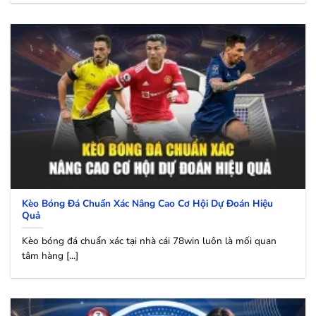
Kèo Bóng Đá Chuẩn Xác Nâng Cao Cơ Hội Dự Đoán Hiệu
Quả
Kèo bóng đá chuẩn xác tại nhà cái 78win luôn là mối quan
tâm hàng [...]