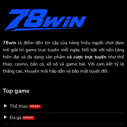
78win
là điểm đến tin cậy của hàng triệu người chơi đam
mê giải trí game trực tuyến mỗi ngày. Nổi bật với nền tảng
hiện đại và đa dạng sản phẩm
cá cược trực tuyến
như thể
thao, casino, bắn cá, xổ số và game bài. Với cam kết tỷ lệ
thắng cao, khuyến mãi hấp dẫn và bảo mật tuyệt đối.
Top game
Thể thao
Đá gà